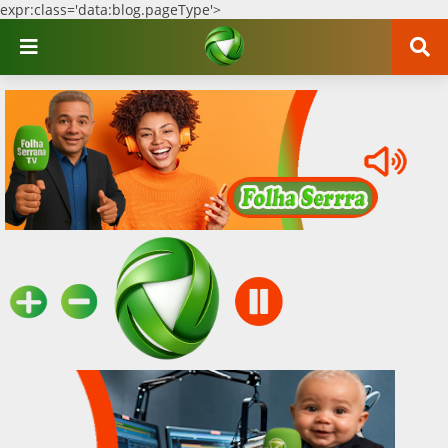
expr:class='data:blog.pageType'>