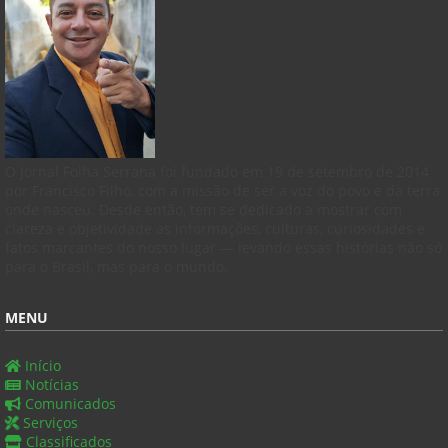
O Jornal Folha Serrana foi fundado em 19 de setembro de 2014
por Francisco Filho, com a missão de ser a voz do povo e da terra
onde nasceu. Desde então, tem se dedicado a mostrar com
clareza e objetividade as informações, culturas, curiosidades e
fatos marcantes do nosso lugar — levando essas histórias não só
para o Brasil, mas para o mundo.
MENU
Início
Notícias
Comunicados
Serviços
Classificados