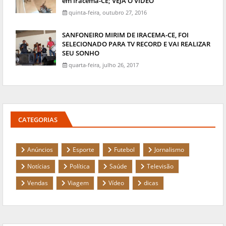
em Iracema-CE; VEJA O VÍDEO
quinta-feira, outubro 27, 2016
SANFONEIRO MIRIM DE IRACEMA-CE, FOI
SELECIONADO PARA TV RECORD E VAI REALIZAR
SEU SONHO
quarta-feira, julho 26, 2017
CATEGORIAS
Anúncios
Esporte
Futebol
Jornalismo
Notícias
Política
Saúde
Televisão
Vendas
Viagem
Vídeo
dicas