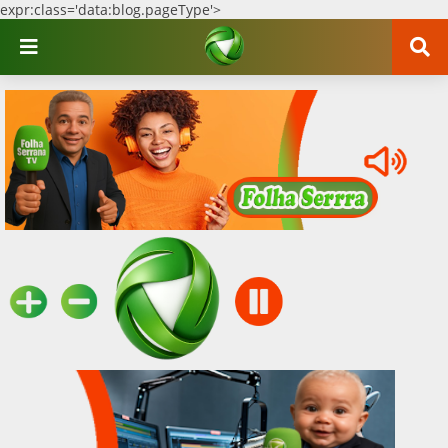
expr:class='data:blog.pageType'>