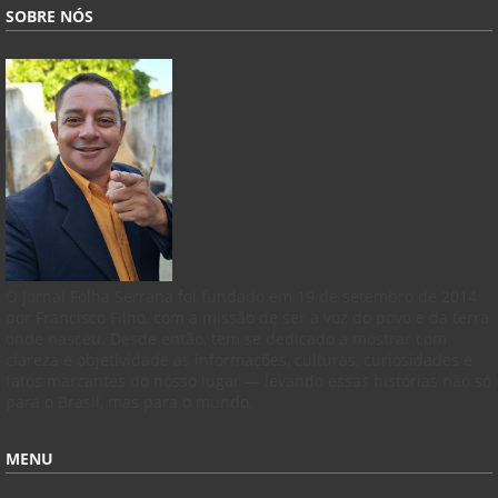
SOBRE NÓS
O Jornal Folha Serrana foi fundado em 19 de setembro de 2014
por Francisco Filho, com a missão de ser a voz do povo e da terra
onde nasceu. Desde então, tem se dedicado a mostrar com
clareza e objetividade as informações, culturas, curiosidades e
fatos marcantes do nosso lugar — levando essas histórias não só
para o Brasil, mas para o mundo.
MENU