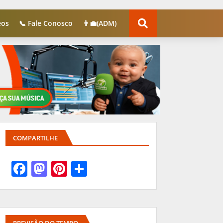
eos
📞 Fale Conosco
👨‍💼(ADM)
COMPARTILHE