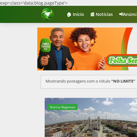
expr:class='data:blog.pageType'>
🏠 Início
📰 Notícias
📢Anúnc
Mostrando postagens com o rótulo
NO LIMITE
Noticia Regionais