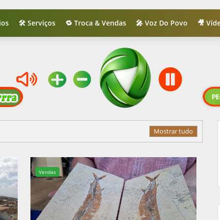
ios
🛠️ Serviços
🔁 Troca & Vendas
🎤 Voz Do Povo
🎥 Víd
Mostrar tudo
Vendas