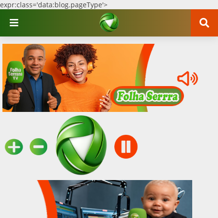
expr:class='data:blog.pageType'>