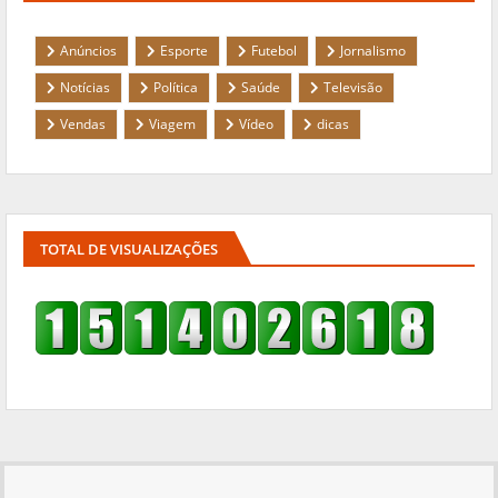
Anúncios
Esporte
Futebol
Jornalismo
Notícias
Política
Saúde
Televisão
Vendas
Viagem
Vídeo
dicas
TOTAL DE VISUALIZAÇÕES