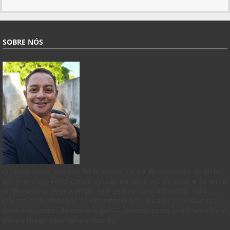
SOBRE NÓS
O Jornal Folha Serrana foi fundado em 19 de setembro de 2014
por Francisco Filho, com a missão de ser a voz do povo e da terra
onde nasceu. Desde então, tem se dedicado a mostrar com
clareza e objetividade as informações, culturas, curiosidades e
fatos marcantes do nosso lugar — levando essas histórias não só
para o Brasil, mas para o mundo.