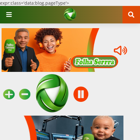
expr:class='data:blog.pageType'>