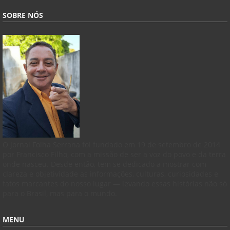
SOBRE NÓS
O Jornal Folha Serrana foi fundado em 19 de setembro de 2014
por Francisco Filho, com a missão de ser a voz do povo e da terra
onde nasceu. Desde então, tem se dedicado a mostrar com
clareza e objetividade as informações, culturas, curiosidades e
fatos marcantes do nosso lugar — levando essas histórias não só
para o Brasil, mas para o mundo.
MENU