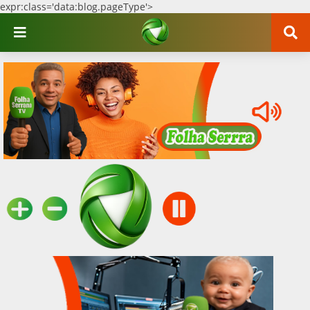
expr:class='data:blog.pageType'>