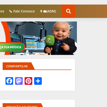
eos
📞 Fale Conosco
👨‍💼(ADM)
COMPARTILHE