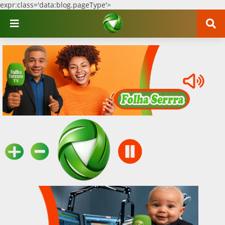
expr:class='data:blog.pageType'>