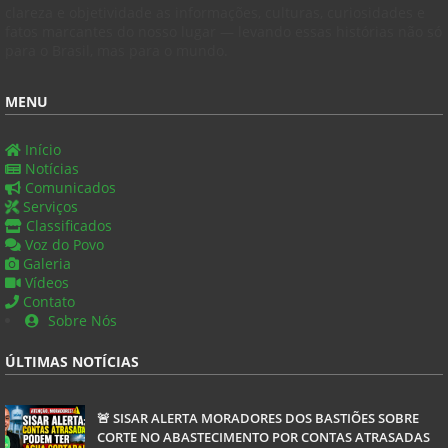
clareza e objetividade as informações, culturas, curiosidades e
fatos marcantes do nosso lugar — levando essas histórias não só
para o Brasil, mas para o mundo.
MENU
Início
Notícias
Comunicados
Serviços
Classificados
Voz do Povo
Galeria
Vídeos
Contato
Sobre Nós
ÚLTIMAS NOTÍCIAS
🚨 SISAR ALERTA MORADORES DOS BASTIÕES SOBRE
CORTE NO ABASTECIMENTO POR CONTAS ATRASADAS