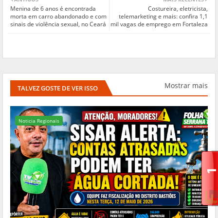
Menina de 6 anos é encontrada
Costureira, eletricista,
morta em carro abandonado e com
telemarketing e mais: confira 1,1
sinais de violência sexual, no Ceará
mil vagas de emprego em Fortaleza
Mostrar mais
TALVEZ GOSTE DE VER ISSO
Noticia Regionais