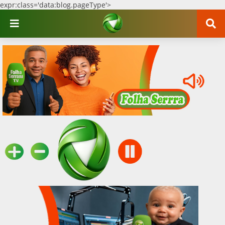
expr:class='data:blog.pageType'>