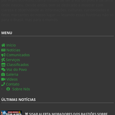
por Francisco Filho, com a missão de ser a voz do povo e da terra
onde nasceu. Desde então, tem se dedicado a mostrar com
clareza e objetividade as informações, culturas, curiosidades e
fatos marcantes do nosso lugar — levando essas histórias não só
para o Brasil, mas para o mundo.
MENU
Início
Notícias
Comunicados
Serviços
Classificados
Voz do Povo
Galeria
Vídeos
Contato
Sobre Nós
ÚLTIMAS NOTÍCIAS
🚨 SISAR ALERTA MORADORES DOS BASTIÕES SOBRE