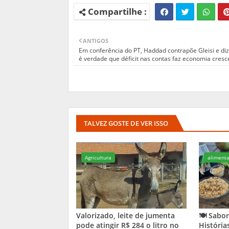
ANTIGOS
Em conferência do PT, Haddad contrapõe Gleisi e di
é verdade que déficit nas contas faz economia cresc
TALVEZ GOSTE DE VER ISSO
Agricultura
aliment
Valorizado, leite de jumenta
🍽️ Sab
pode atingir R$ 284 o litro no
História