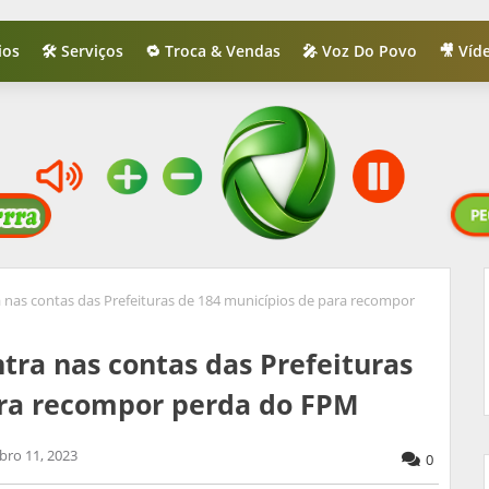
ios
🛠️ Serviços
🔁 Troca & Vendas
🎤 Voz Do Povo
🎥 Víd
a nas contas das Prefeituras de 184 municípios de para recompor
tra nas contas das Prefeituras
ara recompor perda do FPM
bro 11, 2023
0