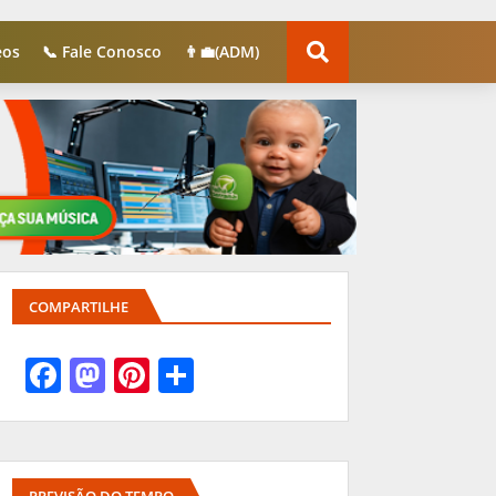
eos
📞 Fale Conosco
👨‍💼(ADM)
COMPARTILHE