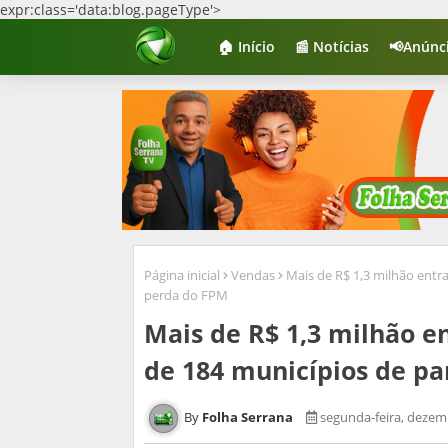
expr:class='data:blog.pageType'>
🏠 Início
📰 Notícias
📢Anúnc
Página inicial
Vendas
Mais de R$ 1,3 milhão entr
perda do FPM
Mais de R$ 1,3 milhão en
de 184 municípios de p
Folha Serrana
segunda-feira, dezem