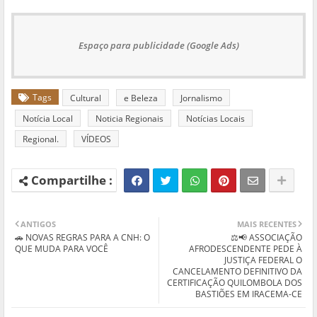
Espaço para publicidade (Google Ads)
Tags
Cultural
e Beleza
Jornalismo
Notícia Local
Noticia Regionais
Notícias Locais
Regional.
VÍDEOS
ANTIGOS
MAIS RECENTES
🚗 NOVAS REGRAS PARA A CNH: O
⚖️📢 ASSOCIAÇÃO
QUE MUDA PARA VOCÊ
AFRODESCENDENTE PEDE À
JUSTIÇA FEDERAL O
CANCELAMENTO DEFINITIVO DA
CERTIFICAÇÃO QUILOMBOLA DOS
BASTIÕES EM IRACEMA-CE