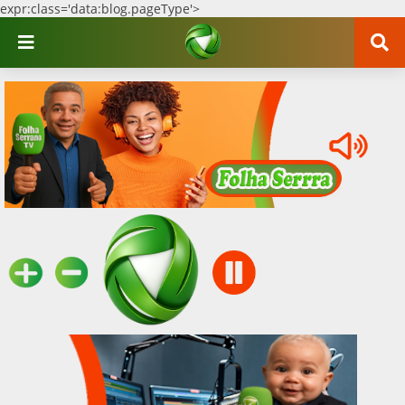
expr:class='data:blog.pageType'>