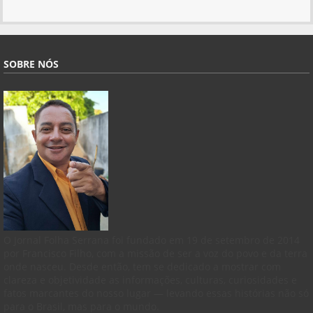
SOBRE NÓS
O Jornal Folha Serrana foi fundado em 19 de setembro de 2014
por Francisco Filho, com a missão de ser a voz do povo e da terra
onde nasceu. Desde então, tem se dedicado a mostrar com
clareza e objetividade as informações, culturas, curiosidades e
fatos marcantes do nosso lugar — levando essas histórias não só
para o Brasil, mas para o mundo.