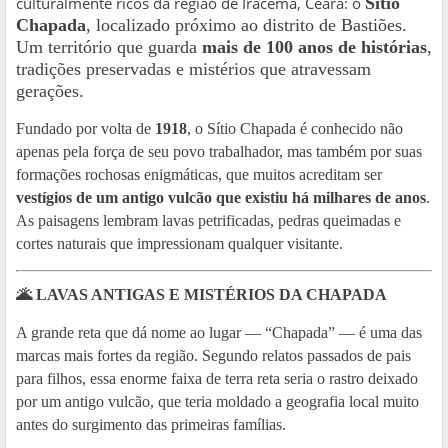
culturalmente ricos da região de Iracema, Ceará: o
Sítio
Chapada
, localizado próximo ao distrito de Bastiões.
Um território que guarda
mais de 100 anos de histórias
,
tradições preservadas e mistérios que atravessam
gerações.
Fundado por volta de
1918
, o Sítio Chapada é conhecido não
apenas pela força de seu povo trabalhador, mas também por suas
formações rochosas enigmáticas, que muitos acreditam ser
vestígios de um antigo vulcão que existiu há milhares de anos
.
As paisagens lembram lavas petrificadas, pedras queimadas e
cortes naturais que impressionam qualquer visitante.
🌋
LAVAS ANTIGAS E MISTÉRIOS DA CHAPADA
A grande reta que dá nome ao lugar — “Chapada” — é uma das
marcas mais fortes da região. Segundo relatos passados de pais
para filhos, essa enorme faixa de terra reta seria o rastro deixado
por um antigo vulcão, que teria moldado a geografia local muito
antes do surgimento das primeiras famílias.