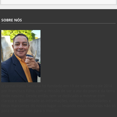
SOBRE NÓS
O Jornal Folha Serrana foi fundado em 19 de setembro de 2014
por Francisco Filho, com a missão de ser a voz do povo e da terra
onde nasceu. Desde então, tem se dedicado a mostrar com
clareza e objetividade as informações, culturas, curiosidades e
fatos marcantes do nosso lugar — levando essas histórias não só
para o Brasil, mas para o mundo.