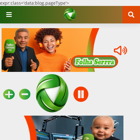
expr:class='data:blog.pageType'>