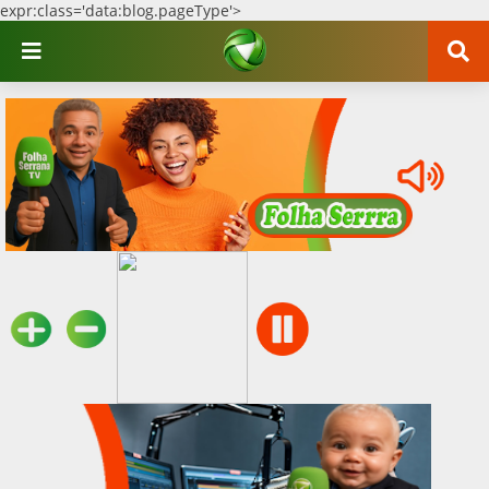
expr:class='data:blog.pageType'>