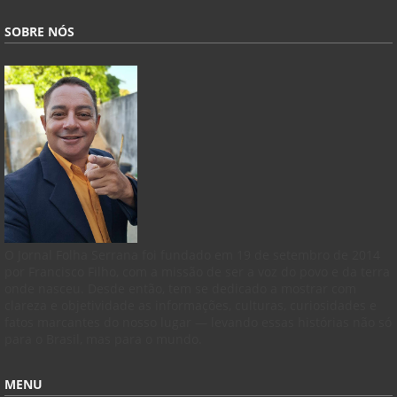
SOBRE NÓS
O Jornal Folha Serrana foi fundado em 19 de setembro de 2014
por Francisco Filho, com a missão de ser a voz do povo e da terra
onde nasceu. Desde então, tem se dedicado a mostrar com
clareza e objetividade as informações, culturas, curiosidades e
fatos marcantes do nosso lugar — levando essas histórias não só
para o Brasil, mas para o mundo.
MENU