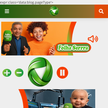
expr:class='data:blog.pageType'>