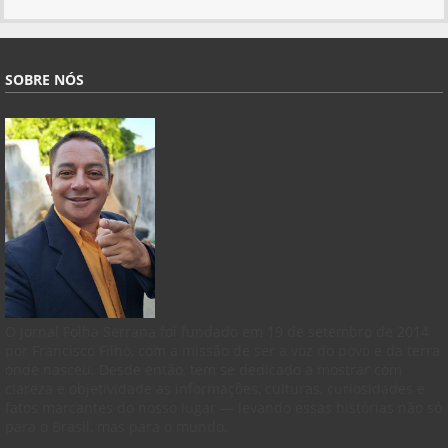
SOBRE NÓS
O Jornal Folha Serrana foi fundado em 19 de setembro de 2014
por Francisco Filho, com a missão de ser a voz do povo e da terra
onde nasceu. Desde então, tem se dedicado a mostrar com
clareza e objetividade as informações, culturas, curiosidades e
fatos marcantes do nosso lugar — levando essas histórias não só
para o Brasil, mas para o mundo.