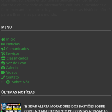
onde nasceu. Desde então, tem se dedicado a mostrar com
clareza e objetividade as informações, culturas, curiosidades e
fatos marcantes do nosso lugar — levando essas histórias não só
para o Brasil, mas para o mundo.
MENU
Início
Notícias
Comunicados
Serviços
Classificados
Voz do Povo
Galeria
Vídeos
Contato
Sobre Nós
ÚLTIMAS NOTÍCIAS
🚨 SISAR ALERTA MORADORES DOS BASTIÕES SOBRE
CORTE NO ABASTECIMENTO POR CONTAS ATRASADAS