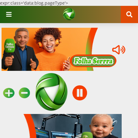
expr:class='data:blog.pageType'>